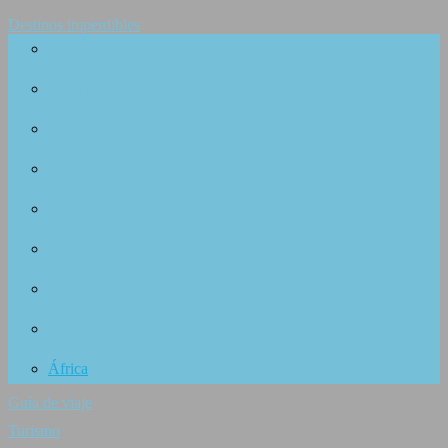
Destinos imperdibles
Israel
Vietnam
América
India
Rusia
China
Bulgaria
Sudán
África
Guía de viaje
Turismo