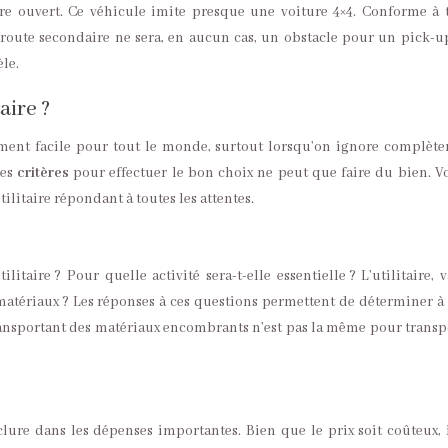
re ouvert. Ce véhicule imite presque une voiture 4×4. Conforme à 
e route secondaire ne sera, en aucun cas, un obstacle pour un pick-u
le.
aire ?
rcément facile pour tout le monde, surtout lorsqu’on ignore complèt
les
critères
pour effectuer le bon choix ne peut que faire du bien. Vo
ilitaire répondant à toutes les attentes.
taire ? Pour quelle activité sera-t-elle essentielle ? L’utilitaire, va
matériaux ? Les réponses à ces questions permettent de déterminer à
transportant des matériaux encombrants n’est pas la même pour transp
lure dans les dépenses importantes. Bien que le prix soit coûteux, i