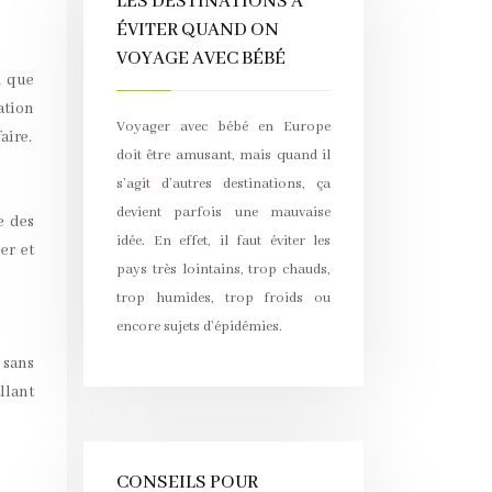
LES DESTINATIONS À
ÉVITER QUAND ON
VOYAGE AVEC BÉBÉ
i que
ation
Voyager avec bébé en Europe
aire.
doit être amusant, mais quand il
s’agit d’autres destinations, ça
devient parfois une mauvaise
e des
idée. En effet, il faut éviter les
er et
pays très lointains, trop chauds,
trop humides, trop froids ou
encore sujets d’épidémies.
 sans
llant
CONSEILS POUR