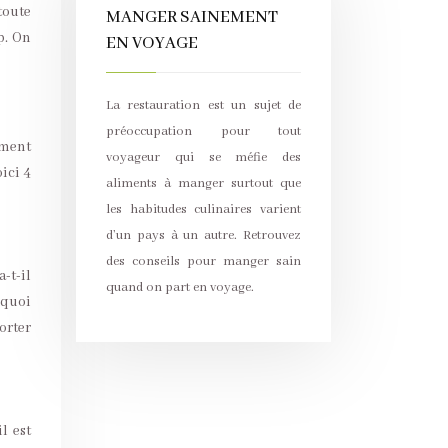
toute
MANGER SAINEMENT
p. On
EN VOYAGE
La restauration est un sujet de
préoccupation pour tout
ement
voyageur qui se méfie des
ici 4
aliments à manger surtout que
les habitudes culinaires varient
d’un pays à un autre. Retrouvez
des conseils pour manger sain
-t-il
quand on part en voyage.
 quoi
orter
l est