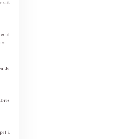
erait
recul
es.
on de
ibres
pel à