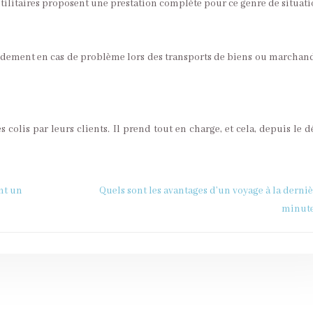
’utilitaires proposent une prestation complète pour ce genre de situati
pidement en cas de problème lors des transports de biens ou marchand
colis par leurs clients. Il prend tout en charge, et cela, depuis le d
nt un
Quels sont les avantages d’un voyage à la derni
minute