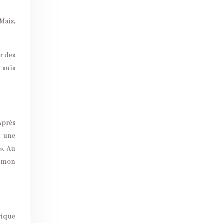
Mais,
r des
 suis
 Après
r une
». Au
r mon
rique