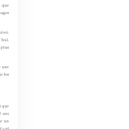
e que
mages
iver,
’hui,
 plus
r une
ur les
t que
pé aux
te un
 » et