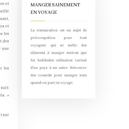
re et
MANGER SAINEMENT
ouillé
EN VOYAGE
sant.
es et
La restauration est un sujet de
s les
préoccupation pour tout
t des
voyageur qui se méfie des
r une
aliments à manger surtout que
les habitudes culinaires varient
d’un pays à un autre. Retrouvez
r les
des conseils pour manger sain
quand on part en voyage.
suit:
is. »
it sur