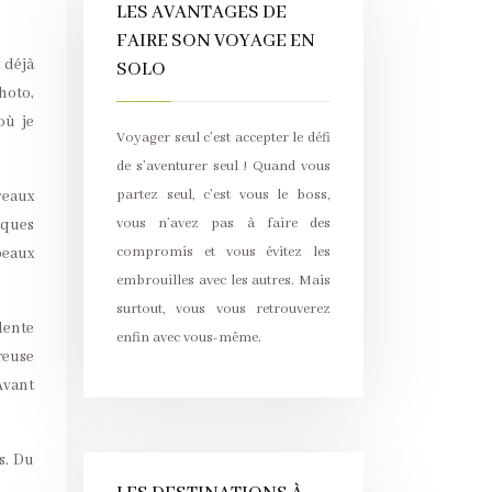
LES AVANTAGES DE
FAIRE SON VOYAGE EN
t déjà
SOLO
hoto,
où je
Voyager seul c’est accepter le défi
de s’aventurer seul ! Quand vous
partez seul, c’est vous le boss,
veaux
vous n’avez pas à faire des
sques
compromis et vous évitez les
beaux
embrouilles avec les autres. Mais
surtout, vous vous retrouverez
dente
enfin avec vous-même.
reuse
Avant
s. Du