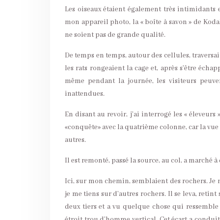
Les oiseaux étaient également très intimidants 
mon appareil photo, la « boîte à savon » de Kodak
ne soient pas de grande qualité.
De temps en temps, autour des cellules, traversai
les rats rongeaient la cage et, après s’être échap
même pendant la journée, les visiteurs peuvent
inattendues.
En disant au revoir, j’ai interrogé les « éleveurs
«conquête» avec la quatrième colonne, car la vue de
autres.
Il est remonté, passé la source, au col, a marché à
Ici, sur mon chemin, semblaient des rochers. Je 
je me tiens sur d’autres rochers. Il se leva, retin
deux tiers et a vu quelque chose qui ressemble à
étroit trou d’homme vertical. Cet écart a condui