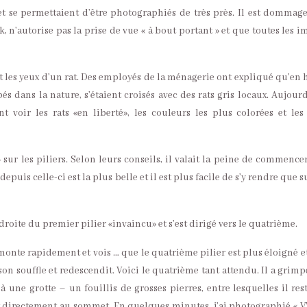
et se permettaient d’être photographiés de très près. Il est dommag
, n’autorise pas la prise de vue « à bout portant » et que toutes les i
t les yeux d’un rat. Des employés de la ménagerie ont expliqué qu’en h
pés dans la nature, s’étaient croisés avec des rats gris locaux. Aujourd
 voir les rats «en liberté», les couleurs les plus colorées et les
 » sur les piliers. Selon leurs conseils, il valait la peine de commence
puis celle-ci est la plus belle et il est plus facile de s’y rendre que s
 droite du premier pilier «invaincu» et s’est dirigé vers le quatrième.
monte rapidement et vois … que le quatrième pilier est plus éloigné e
t son souffle et redescendit. Voici le quatrième tant attendu. Il a grim
 une grotte – un fouillis de grosses pierres, entre lesquelles il res
t directement au sommet. En quelques minutes, j’ai photographié « VV