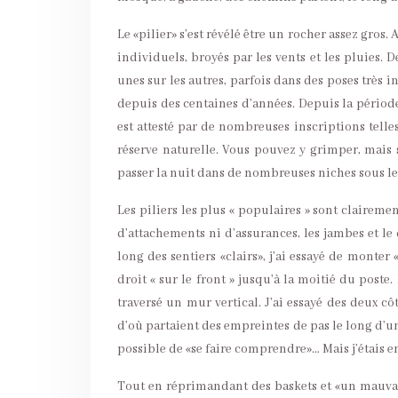
Le «pilier» s’est révélé être un rocher assez gros
individuels, broyés par les vents et les pluies.
unes sur les autres, parfois dans des poses très i
depuis des centaines d’années. Depuis la période 
est attesté par de nombreuses inscriptions telle
réserve naturelle. Vous pouvez y grimper, mais 
passer la nuit dans de nombreuses niches sous les 
Les piliers les plus « populaires » sont clairem
d’attachements ni d’assurances, les jambes et le d
long des sentiers «clairs», j’ai essayé de monte
droit « sur le front » jusqu’à la moitié du poste.
traversé un mur vertical. J’ai essayé des deux côt
d’où partaient des empreintes de pas le long d’un
possible de «se faire comprendre»… Mais j’étais en
Tout en réprimandant des baskets et «un mauvai