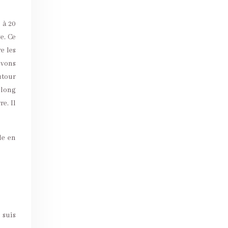
 à 20
e. Ce
e les
evons
utour
 long
e. Il
le en
 suis