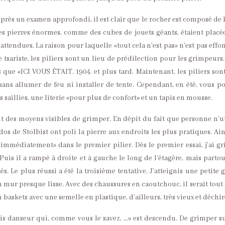
. Après un examen approfondi, il est clair que le rocher est composé de 
 Des pierres énormes, comme des cubes de jouets géants, étaient placée
nattendues. La raison pour laquelle «tout cela n’est pas» n’est pas effo
tsariste, les piliers sont un lieu de prédilection pour les grimpeurs.
s que «ICI VOUS ÉTAIT. 1904. et plus tard. Maintenant, les piliers son
sans allumer de feu ni installer de tente. Cependant, en été, vous p
saillies, une literie «pour plus de confort» et un tapis en mousse.
ent des moyens visibles de grimper. En dépit du fait que personne n’ut
os de Stolbist ont poli la pierre aux endroits les plus pratiques. Ains
r «immédiatement» dans le premier pilier. Dès le premier essai, j’ai g
 Puis il a rampé à droite et à gauche le long de l’étagère, mais partout
és. Le plus réussi a été la troisième tentative. J’atteignis une petite g
 mur presque lisse. Avec des chaussures en caoutchouc, il serait tout à
 baskets avec une semelle en plastique, d’ailleurs, très vieux et déchir
s danseur qui, comme vous le savez, …» est descendu. De grimper su