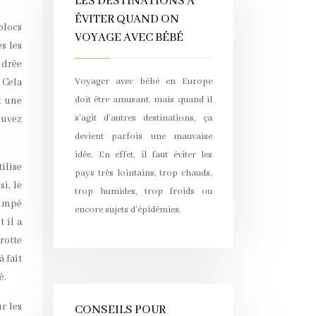
LES DESTINATIONS À
ÉVITER QUAND ON
blocs
VOYAGE AVEC BÉBÉ
s les
ndrée
Voyager avec bébé en Europe
 Cela
doit être amusant, mais quand il
t une
s’agit d’autres destinations, ça
ouvez
devient parfois une mauvaise
idée. En effet, il faut éviter les
ilise
pays très lointains, trop chauds,
i, le
trop humides, trop froids ou
rimpé
encore sujets d’épidémies.
 il a
rotte
 fait
é.
r les
CONSEILS POUR