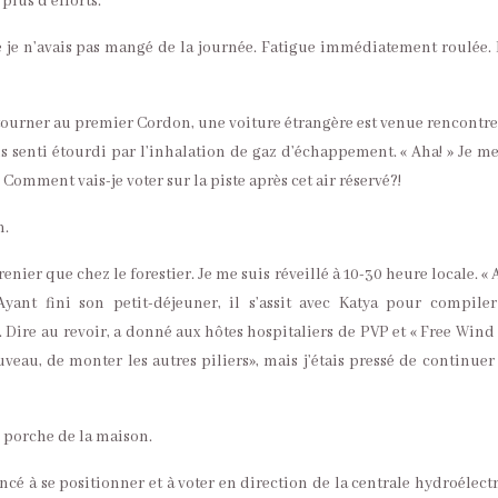
lus d’efforts.
 je n’avais pas mangé de la journée. Fatigue immédiatement roulée. 
etourner au premier Cordon, une voiture étrangère est venue rencontre
uis senti étourdi par l’inhalation de gaz d’échappement. « Aha! » Je me
» Comment vais-je voter sur la piste après cet air réservé?!
n.
enier que chez le forestier. Je me suis réveillé à 10-30 heure locale. «
Ayant fini son petit-déjeuner, il s’assit avec Katya pour compile
. Dire au revoir, a donné aux hôtes hospitaliers de PVP et « Free Wind 
ouveau, de monter les autres piliers», mais j’étais pressé de continue
e porche de la maison.
ncé à se positionner et à voter en direction de la centrale hydroélect