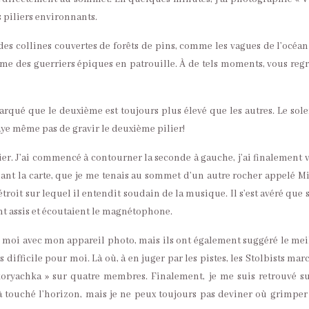
 piliers environnants.
es collines couvertes de forêts de pins, comme les vagues de l’océan 
me des guerriers épiques en patrouille. À de tels moments, vous regr
qué que le deuxième est toujours plus élevé que les autres. Le solei
ssaye même pas de gravir le deuxième pilier!
r. J’ai commencé à contourner la seconde à gauche, j’ai finalement 
dant la carte, que je me tenais au sommet d’un autre rocher appelé Mi
troit sur lequel il entendit soudain de la musique. Il s’est avéré que s
ent assis et écoutaient le magnétophone.
 moi avec mon appareil photo, mais ils ont également suggéré le mei
difficile pour moi. Là où, à en juger par les pistes, les Stolbists mar
skoryachka » sur quatre membres. Finalement, je me suis retrouvé s
éjà touché l’horizon, mais je ne peux toujours pas deviner où grimper