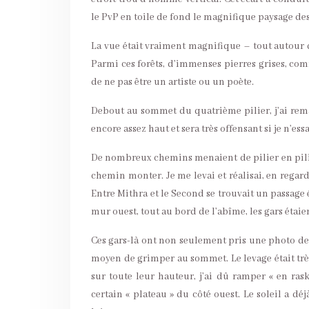
le PvP en toile de fond le magnifique paysage des
La vue était vraiment magnifique – tout autour d
Parmi ces forêts, d’immenses pierres grises, com
de ne pas être un artiste ou un poète.
Debout au sommet du quatrième pilier, j’ai remar
encore assez haut et sera très offensant si je n’e
De nombreux chemins menaient de pilier en pilie
chemin monter. Je me levai et réalisai, en regar
Entre Mithra et le Second se trouvait un passage é
mur ouest, tout au bord de l’abîme, les gars étai
Ces gars-là ont non seulement pris une photo de
moyen de grimper au sommet. Le levage était très 
sur toute leur hauteur, j’ai dû ramper « en ra
certain « plateau » du côté ouest. Le soleil a d