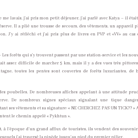
 me lavais, j’ai pris mon petit déjeuner, j’ai parlé avec Katya – il étai
éserve. Il a plié une trousse de secours, des vêtements, un appareil p
n. J’y ai réfléchi et j’ai pris plus de livres en PVP et «VV» au cas 
 Les forêts qui s’y trouvent passent par une station-service et les nou
ait assez difficile de marcher 5 km, mais il y a des vues très pittore
agne, toutes les pentes sont couvertes de forêts luxuriantes, de 
, des poubelles. De nombreuses affiches appelant à une attitude pru
éserve. De nombreux signes spéciaux signalant une tique dange
itant ses vêtements et sa signature: « NE CHERCHEZ PAS UN TICK?? » 
untent le chemin appelé « Pykhtun ».
 à l’époque d’un grand afflux de touristes, ils vendent des souvenir
esquels j’ai traversé la pinède jusqu’au pied du premier pilier.