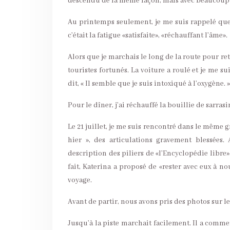
descendu de la même façon, mais avec beaucoup p
Au printemps seulement, je me suis rappelé que
c’était la fatigue «satisfaite», «réchauffant l’âme».
Alors que je marchais le long de la route pour r
touristes fortunés. La voiture a roulé et je me s
dit, « Il semble que je suis intoxiqué à l’oxygène. 
Pour le dîner, j’ai réchauffé la bouillie de sarrasi
Le 21 juillet, je me suis rencontré dans le même gr
hier », des articulations gravement blessées. 
description des piliers de «l’Encyclopédie libre»
fait, Katerina a proposé de «rester avec eux à n
voyage.
Avant de partir, nous avons pris des photos sur l
Jusqu’à la piste marchait facilement. Il a comme