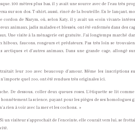
que. 100 mètres plus bas, il y avait une source avec de l’eau très prop
ersa sur son dos. T-shirt, aussi, rincé de la bouteille. En le lançant, m
 cordon de Narym, où, selon Katy, il y avait un «coin vivant» intéres
reux animaux, jadis malades et blessés, ont été enfermés dans des cag
ux. Une visite à la ménagerie est gratuite. J’ai longtemps marché dan
hiboux, faucons, rongeurs et prédateurs. Pas très loin se trouvaien
rds arctiques et d’autres animaux. Dans une grande cage, allongé su
e traitait leur zoo avec beaucoup d’amour. Même les inscriptions su
n’importe quel zoo, ont été rendues très originales ici.
che. De dessous, coller deux queues roses. L’étiquette se lit comme 
 honnêtement la science, payant pour les pièges de ses homologues gr
’a rien à voir avec la mer et les cochons. »
 un visiteur s’approchait de l’enceinte, elle courait vers lui, se frotta
vité.