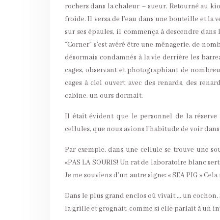
rochers dans la chaleur – sueur. Retourné au kios
froide. Il versa de l’eau dans une bouteille et la v
sur ses épaules, il commença à descendre dans le
“Corner” s’est avéré être une ménagerie, de nomb
désormais condamnés à la vie derrière les barrea
cages, observant et photographiant de nombreux 
cages à ciel ouvert avec des renards, des rena
cabine, un ours dormait.
Il était évident que le personnel de la réserv
cellules, que nous avions l’habitude de voir dans 
Par exemple, dans une cellule se trouve une sou
«PAS LA SOURIS! Un rat de laboratoire blanc sert
Je me souviens d’un autre signe: « SEA PIG » Cela n
Dans le plus grand enclos où vivait … un cochon. Si
la grille et grognait, comme si elle parlait à un in