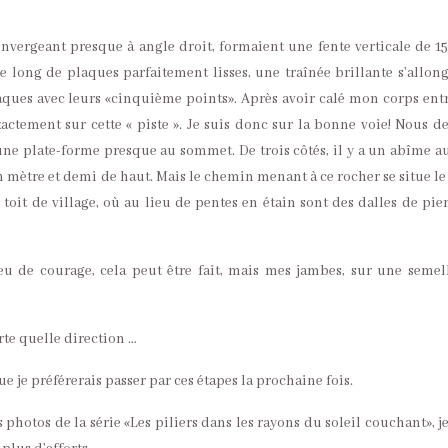
nvergeant presque à angle droit, formaient une fente verticale de 15
le long de plaques parfaitement lisses, une traînée brillante s’allong
aques avec leurs «cinquième points». Après avoir calé mon corps entr
xactement sur cette « piste ». Je suis donc sur la bonne voie! Nous d
 une plate-forme presque au sommet. De trois côtés, il y a un abîme a
 mètre et demi de haut. Mais le chemin menant à ce rocher se situe le
toit de village, où au lieu de pentes en étain sont des dalles de pierr
u de courage, cela peut être fait, mais mes jambes, sur une semel
te quelle direction …
que je préférerais passer par ces étapes la prochaine fois.
hotos de la série «Les piliers dans les rayons du soleil couchant», je