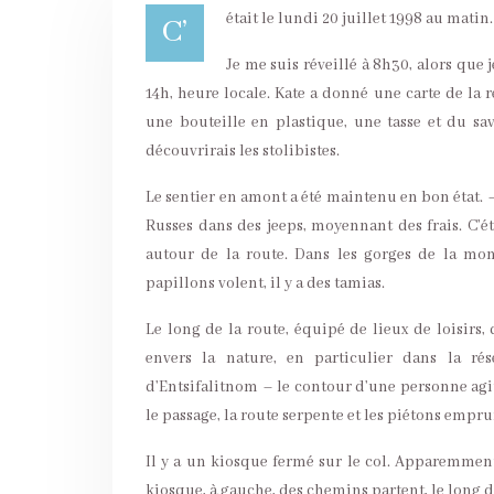
était le lundi 20 juillet 1998 au matin.
C’
Je me suis réveillé à 8h30, alors que je
14h, heure locale. Kate a donné une carte de la r
une bouteille en plastique, une tasse et du savo
découvrirais les stolibistes.
Le sentier en amont a été maintenu en bon état. –
Russes dans des jeeps, moyennant des frais. C’ét
autour de la route. Dans les gorges de la mont
papillons volent, il y a des tamias.
Le long de la route, équipé de lieux de loisirs
envers la nature, en particulier dans la r
d’Entsifalitnom – le contour d’une personne ag
le passage, la route serpente et les piétons empr
Il y a un kiosque fermé sur le col. Apparemment,
kiosque, à gauche, des chemins partent, le long d