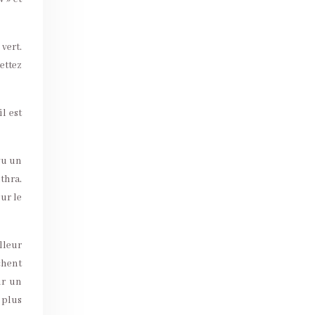
vert.
ettez
l est
vu un
thra.
ur le
lleur
chent
ur un
 plus